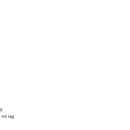
ng
r H2 tag