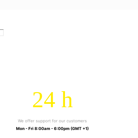
24 h
We offer support for our customers
Mon - Fri 8:00am - 6:00pm
(GMT +1)