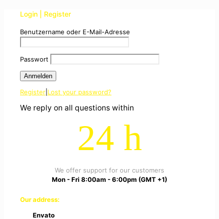
Login | Register
Benutzername oder E-Mail-Adresse
Passwort
Register
|
Lost your password?
We reply on all questions within
24 h
We offer support for our customers
Mon - Fri 8:00am - 6:00pm
(GMT +1)
Our address:
Envato