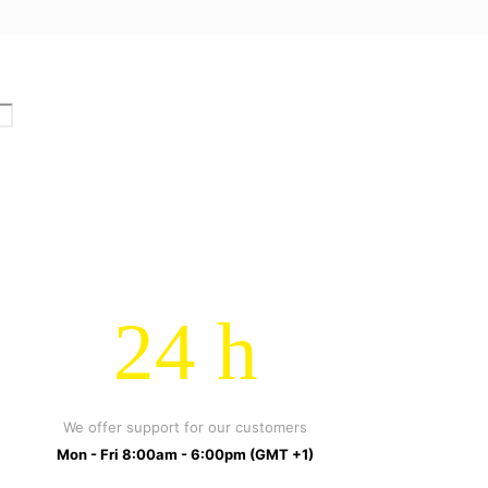
24 h
We offer support for our customers
Mon - Fri 8:00am - 6:00pm
(GMT +1)