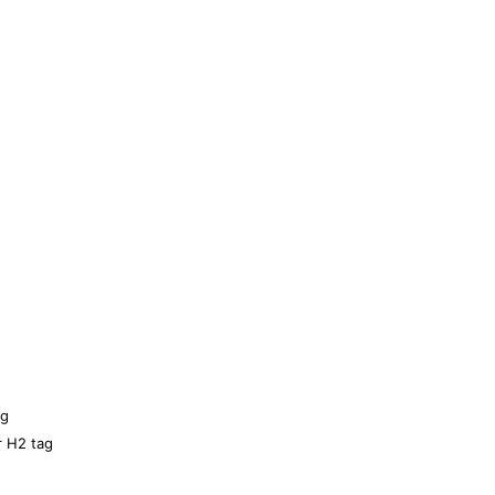
ng
r H2 tag