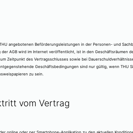
THU angebotenen Beförderungsleistungen in der Personen- und Sachbe
 der AGB wird im Internet veröffentlicht, ist in den Geschäftsräumen d
 zum Zeitpunkt des Vertragsschlusses sowie bei Dauerschuldverhältniss
tgegenstehende Geschäftsbedingungen sind nur gültig, wenn THU Sie sc
Ausweispapieren zu sein.
tritt vom Vertrag
der online oder per Smartphone-Applikation zu den aktuellen Konditione